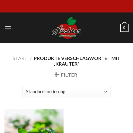
Skip
to
content
0
START
/
PRODUKTE VERSCHLAGWORTET MIT
„KRÄUTER“
FILTER