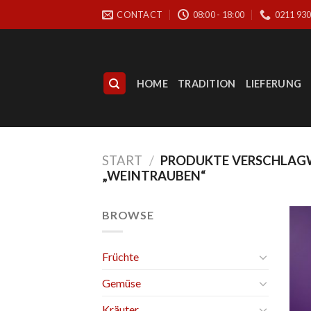
Skip
CONTACT
08:00 - 18:00
0211 93
to
content
HOME
TRADITION
LIEFERUNG
START
/
PRODUKTE VERSCHLAG
„WEINTRAUBEN“
BROWSE
Früchte
Gemüse
Kräuter