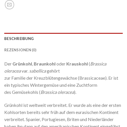
BESCHREIBUNG
REZENSIONEN (0)
Der
Grünkohl
,
Braunkohl
oder
Krauskohl
(
Brassica
oleracea
var.
sabellica
gehört
zur Familie der Kreuzblütengewächse (Brassicaceae). Er ist
ein typisches Wintergemüse und eine Zuchtform
des Gemüsekohls (
Brassica oleracea
).
Grünkohl ist weltweit verbreitet. Er wurde als eine der ersten
Kohlsorten bereits sehr früh auf dem eurasischen Kontinent
verbreitet. Spanier, Portugiesen, Briten und Niederländer
haben ihn dann auf den amerikanischen Kontinent eingeführt.