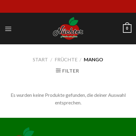
Skip
to
content
0
START
/
FRÜCHTE
/
MANGO
FILTER
Es wurden keine Produkte gefunden, die deiner Auswahl
entsprechen.