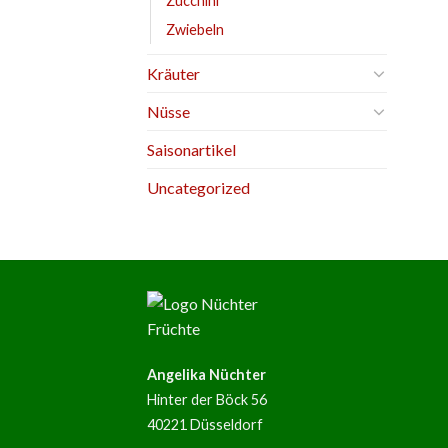
Zucchini
Zwiebeln
Kräuter
Nüsse
Saisonartikel
Uncategorized
Angelika Nüchter
Hinter der Böck 56
40221 Düsseldorf