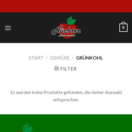
Skip
to
content
0
START
/
GEMÜSE
/
GRÜNKOHL
FILTER
Es wurden keine Produkte gefunden, die deiner Auswahl
entsprechen.