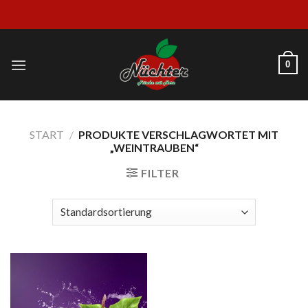
Skip
to
content
0
START
/
PRODUKTE VERSCHLAGWORTET MIT
„WEINTRAUBEN“
FILTER